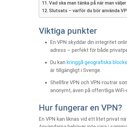
Vad ska man tänka på när man väljer
Slutsats – varför du bör använda V
Viktiga punkter
En VPN skyddar din integritet onlin
adress – perfekt för både privatp
Du kan
kringgå geografiska blocke
är tillgängligt i Sverige.
Shellfire VPN och VPN-routrar som
anonymt, även på offentliga WiFi-
Hur fungerar en VPN?
En VPN kan liknas vid ett litet privat nä
Användarna behöver inte vara i samma 