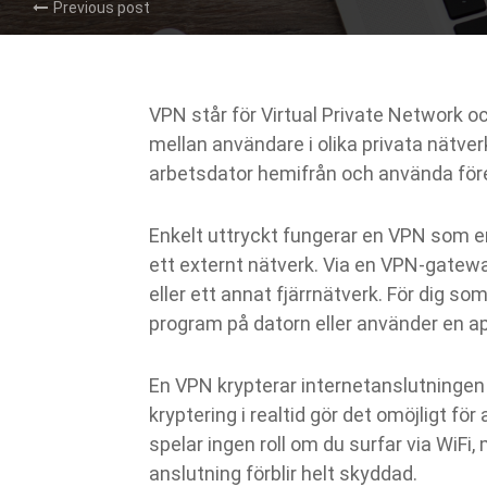
Previous post
VPN står för Virtual Private Network o
mellan användare i olika privata nätverk
arbetsdator hemifrån och använda för
Enkelt uttryckt fungerar en VPN som en
ett externt nätverk. Via en VPN-gatewa
eller ett annat fjärrnätverk. För dig so
program på datorn eller använder en ap
En VPN krypterar internetanslutningen 
kryptering i realtid gör det omöjligt fö
spelar ingen roll om du surfar via WiFi,
anslutning förblir helt skyddad.