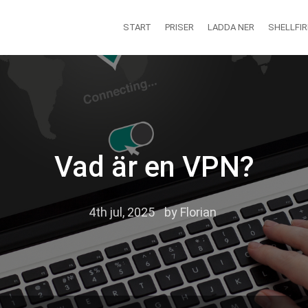
START
PRISER
LADDA NER
SHELLFIR
Vad är en VPN?
4th jul, 2025
by
Florian