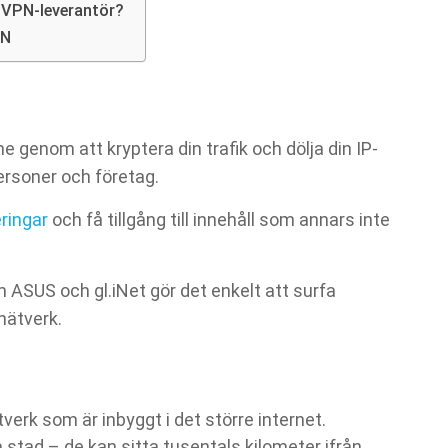
 VPN-leverantör?
PN
e genom att kryptera din trafik och dölja din IP-
ersoner och företag.
ringar
och få tillgång till innehåll som annars inte
 ASUS och gl.iNet gör det enkelt att surfa
nätverk.
tverk som är inbyggt i det större internet.
stad – de kan sitta tusentals kilometer ifrån