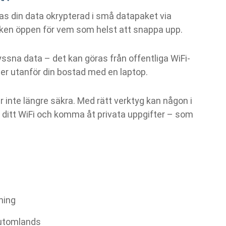
as din data okrypterad i små datapaket via
tiken öppen för vem som helst att snappa upp.
yssna data – det kan göras från offentliga WiFi-
ter utanför din bostad med en laptop.
inte längre säkra. Med rätt verktyg kan någon i
ll ditt WiFi och komma åt privata uppgifter – som
fning
 utomlands