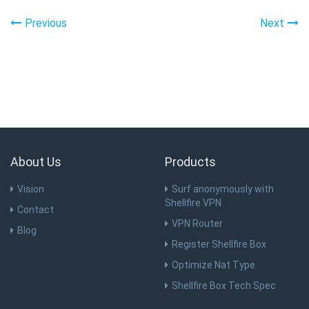
Previous
Next
About Us
Products
Vision
Surf anonymously with
Shellfire VPN
Contact
VPN Router
Blog
Register Shellfire Box
Optimize Nat Type
Shellfire Box Tech Spec