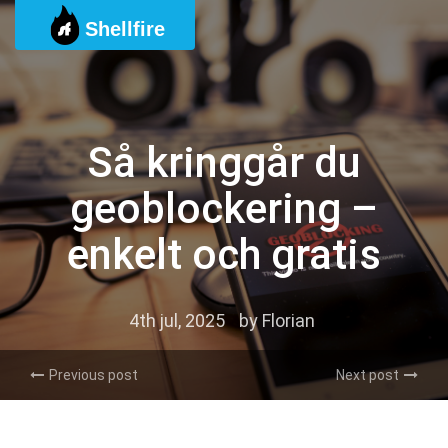
Skip
Shellfire
to
content
Så kringgår du
geoblockering –
enkelt och gratis
4th jul, 2025
by
Florian
Previous post
Next post