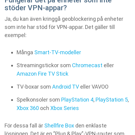
Fungerar det på enheter som inte
stöder VPN-appar?
Ja, du kan även kringgå geoblockering på enheter
som inte har stöd för VPN-appar. Det gäller till
exempel:
Många
Smart-TV-modeller
Streamingstickor som
Chromecast
eller
Amazon Fire TV Stick
TV-boxar som
Android TV
eller VAVOO
Spelkonsoler som
PlayStation 4
,
PlayStation 5
,
Xbox 360
och
Xbox Series
För dessa fall är
Shellfire Box
den enklaste
lösningen. Det är en ”Plug & Play”-VPN-router som