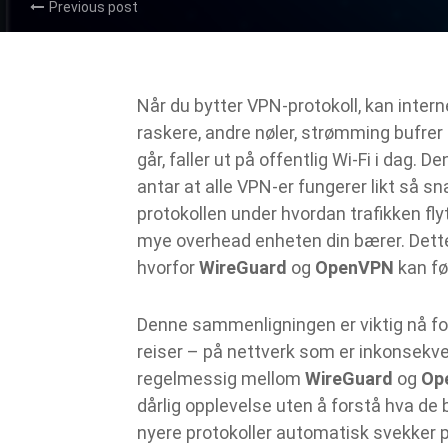
Previous post
Når du bytter VPN‑protokoll, kan intern
raskere, andre nøler, strømming bufrer u
går, faller ut på offentlig Wi‑Fi i dag
antar at alle VPN‑er fungerer likt så sna
protokollen under hvordan trafikken fly
mye overhead enheten din bærer. Dette 
hvorfor
WireGuard
og
OpenVPN
kan føl
Denne sammenligningen er viktig nå fordi
reiser – på nettverk som er inkonsekven
regelmessig mellom
WireGuard
og
Op
dårlig opplevelse uten å forstå hva de b
nyere protokoller automatisk svekker pe