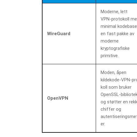
Moderne, lett
VPN‑protokoll m
minimal kodebase
WireGuard
en fast pakke av
moderne
kryptografiske
primitive.
Moden, åpen
kildekode‑VPN‑pr
koll som bruker
OpenSSL‑bibliote
OpenVPN
og støtter en rek
chiffer og
autentiseringsme
er.