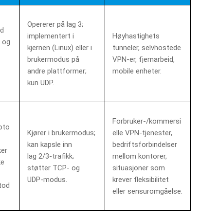
Opererer på lag 3;
ed
implementert i
Høyhastighets
 og
kjernen (Linux) eller i
tunneler, selvhostede
brukermodus på
VPN‑er, fjernarbeid,
andre plattformer;
mobile enheter.
kun UDP.
Forbruker‑/kommersi
oto
Kjører i brukermodus;
elle VPN‑tjenester,
kan kapsle inn
bedriftsforbindelser
ker
lag 2/3‑trafikk;
mellom kontorer,
ke
støtter TCP‑ og
situasjoner som
UDP‑modus.
krever fleksibilitet
tod
eller sensuromgåelse.