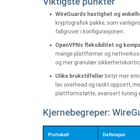
Viktigste punkter
WireGuards hastighet og enkelh
kryptografisk pakke, som vanligvis
fallgruver i konfigurasjonen.
OpenVPNs fleksibilitet og kompat
mange plattformer og nettverkssc
og mer granulær sikkerhetskontrol
Ulike brukstilfeller
betyr mer enn
lav overhead og raskt oppsett, 
plattformstøtte, avansert tuning 
Kjernebegreper: Wire
Protokoll
Definisjon