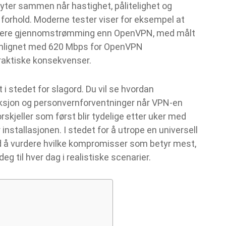
ryter sammen når hastighet, pålitelighet og
ge forhold. Moderne tester viser for eksempel at
øyere gjennomstrømming enn OpenVPN, med målt
nlignet med 620 Mbps for OpenVPN
raktiske konsekvenser.
t i stedet for slagord. Du vil se hvordan
riksjon og personvernforventninger når VPN‑en
orskjeller som først blir tydelige etter uker med
 installasjonen. I stedet for å utrope en universell
d å vurdere hvilke kompromisser som betyr mest,
g til hver dag i realistiske scenarier.