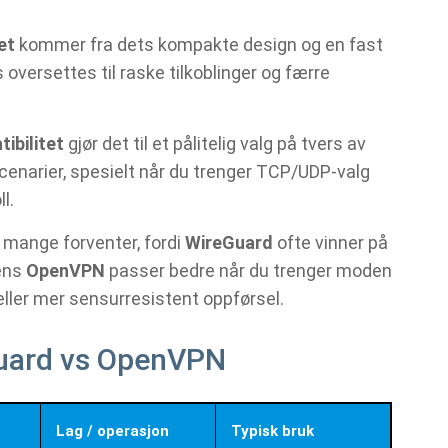
et
kommer fra dets kompakte design og en fast
 oversettes til raske tilkoblinger og færre
ibilitet
gjør det til et pålitelig valg på tvers av
enarier, spesielt når du trenger TCP/UDP‑valg
l.
 mange forventer, fordi
WireGuard
ofte vinner på
mens
OpenVPN
passer bedre når du trenger moden
eller mer sensurresistent oppførsel.
Guard vs OpenVPN
Lag / operasjon
Typisk bruk