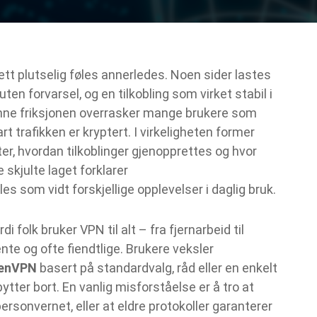
ett plutselig føles annerledes. Noen sider lastes
ten forvarsel, og en tilkobling som virket stabil i
. Denne friksjonen overrasker mange brukere som
rt trafikken er kryptert. I virkeligheten former
ter, hvordan tilkoblinger gjenopprettes og hvor
skjulte laget forklarer
es som vidt forskjellige opplevelser i daglig bruk.
 folk bruker VPN til alt – fra fjernarbeid til
te og ofte fiendtlige. Brukere veksler
enVPN
basert på standardvalg, råd eller en enkelt
ytter bort. En vanlig misforståelse er å tro at
rsonvernet, eller at eldre protokoller garanterer