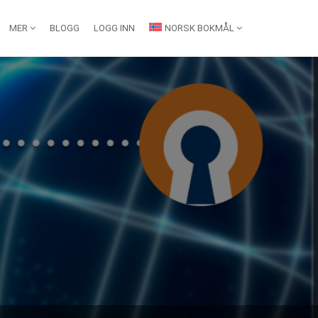
MER
BLOGG
LOGG INN
NORSK BOKMÅL