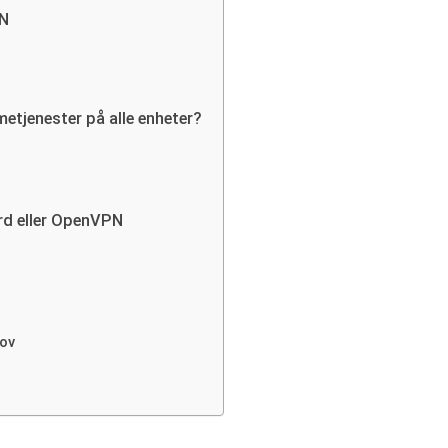
PN
mmetjenester på alle enheter?
ard eller OpenVPN
ov