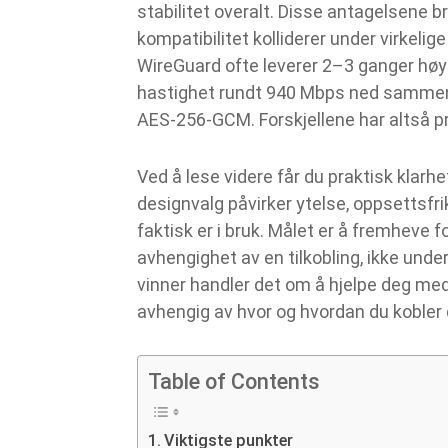
stabilitet overalt. Disse antagelsene b
kompatibilitet kolliderer under virkeli
WireGuard ofte leverer 2–3 ganger h
hastighet rundt 940 Mbps ned samme
AES‑256‑GCM. Forskjellene har altså p
Ved å lese videre får du praktisk klarhe
designvalg påvirker ytelse, oppsettsf
faktisk er i bruk. Målet er å fremheve f
avhengighet av en tilkobling, ikke under
vinner handler det om å hjelpe deg me
avhengig av hvor og hvordan du kobler de
Table of Contents
Viktigste punkter