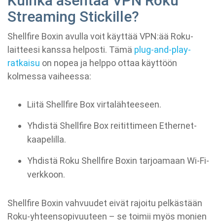
Kuinka asentaa VPN Roku
Streaming Stickille?
Shellfire Boxin avulla voit käyttää VPN:ää Roku-
laitteesi kanssa helposti. Tämä
plug-and-play-
ratkaisu
on nopea ja helppo ottaa käyttöön
kolmessa vaiheessa:
Liitä Shellfire Box virtalähteeseen.
Yhdistä Shellfire Box reitittimeen Ethernet-
kaapelilla.
Yhdistä Roku Shellfire Boxin tarjoamaan Wi-Fi-
verkkoon.
Shellfire Boxin vahvuudet eivät rajoitu pelkästään
Roku-yhteensopivuuteen – se toimii myös monien