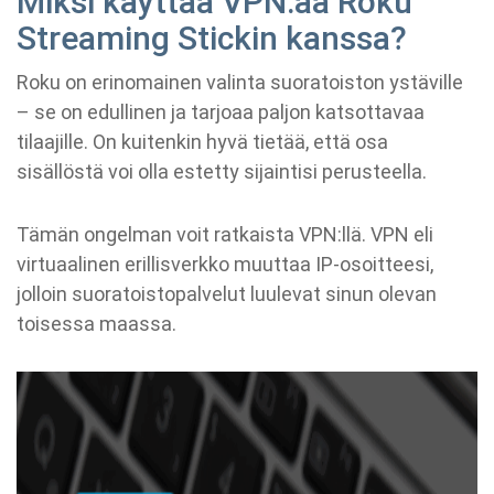
Miksi käyttää VPN:ää Roku
Streaming Stickin kanssa?
Roku on erinomainen valinta suoratoiston ystäville
– se on edullinen ja tarjoaa paljon katsottavaa
tilaajille. On kuitenkin hyvä tietää, että osa
sisällöstä voi olla estetty sijaintisi perusteella.
Tämän ongelman voit ratkaista VPN:llä. VPN eli
virtuaalinen erillisverkko muuttaa IP-osoitteesi,
jolloin suoratoistopalvelut luulevat sinun olevan
toisessa maassa.