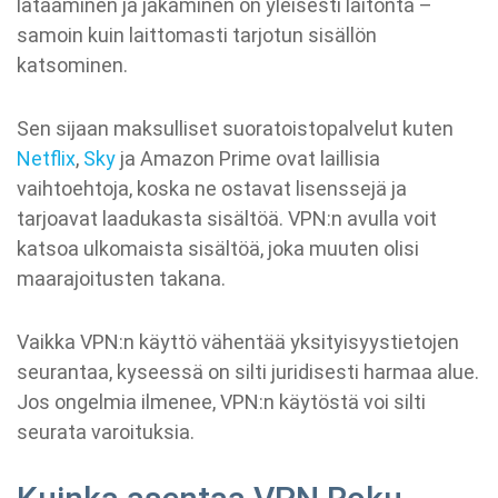
lataaminen ja jakaminen on yleisesti laitonta –
samoin kuin laittomasti tarjotun sisällön
katsominen.
Sen sijaan maksulliset suoratoistopalvelut kuten
Netflix
,
Sky
ja Amazon Prime ovat laillisia
vaihtoehtoja, koska ne ostavat lisenssejä ja
tarjoavat laadukasta sisältöä. VPN:n avulla voit
katsoa ulkomaista sisältöä, joka muuten olisi
maarajoitusten takana.
Vaikka VPN:n käyttö vähentää yksityisyystietojen
seurantaa, kyseessä on silti juridisesti harmaa alue.
Jos ongelmia ilmenee, VPN:n käytöstä voi silti
seurata varoituksia.