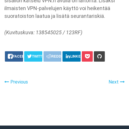
sisällön katselu VPN:n avulla on laitonta. Lisäksi
ilmaisten VPN-palvelujen käyttö voi heikentää
suoratoiston laatua ja lisätä seurantariskiä.
(Kuvituskuva: 138545025 / 123RF)
share this:
FACEBOOK
TWITTER
REDDIT
LINKEDIN
Previous
Next