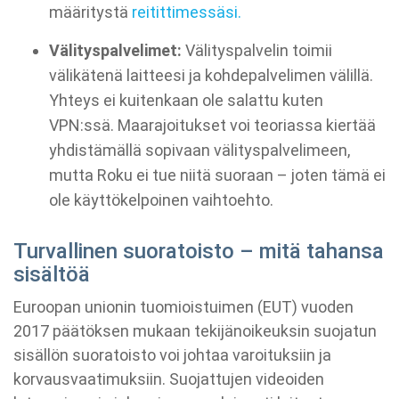
määritystä
reitittimessäsi.
Välityspalvelimet:
Välityspalvelin toimii
välikätenä laitteesi ja kohdepalvelimen välillä.
Yhteys ei kuitenkaan ole salattu kuten
VPN:ssä. Maarajoitukset voi teoriassa kiertää
yhdistämällä sopivaan välityspalvelimeen,
mutta Roku ei tue niitä suoraan – joten tämä ei
ole käyttökelpoinen vaihtoehto.
Turvallinen suoratoisto – mitä tahansa
sisältöä
Euroopan unionin tuomioistuimen (EUT) vuoden
2017 päätöksen mukaan tekijänoikeuksin suojatun
sisällön suoratoisto voi johtaa varoituksiin ja
korvausvaatimuksiin. Suojattujen videoiden