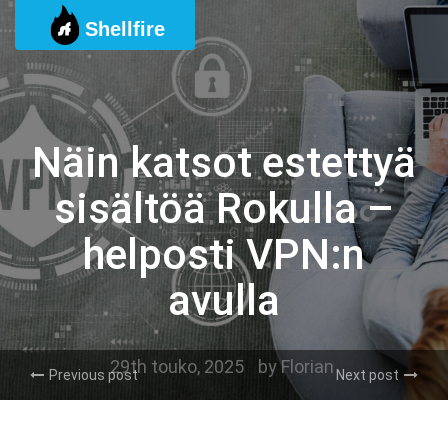
Skip
Shellfire
to
content
Näin katsot estettyä
sisältöä Rokulla –
helposti VPN:n
avulla
29th touko, 2025
by
Florian
Previous post
Next post