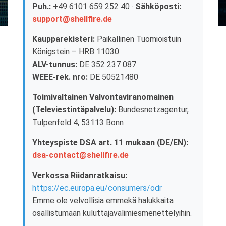
Puh.:
+49 6101 659 252 40 ·
Sähköposti:
support@shellfire.de
Kaupparekisteri:
Paikallinen Tuomioistuin
Königstein – HRB 11030
ALV-tunnus:
DE 352 237 087
WEEE-rek. nro:
DE 50521480
Toimivaltainen Valvontaviranomainen
(Televiestintäpalvelu):
Bundesnetzagentur,
Tulpenfeld 4, 53113 Bonn
Yhteyspiste DSA art. 11 mukaan (DE/EN):
dsa-contact@shellfire.de
Verkossa Riidanratkaisu:
https://ec.europa.eu/consumers/odr
Emme ole velvollisia emmekä halukkaita
osallistumaan kuluttajavälimiesmenettelyihin.