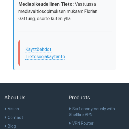
Mediaoikeudellinen Tieto:
Vastuussa
mediavaltiosopimuksen mukaan: Florian
Gattung, osoite kuten yllä.
Käyttöehdot
Tietosuojakäytäntö
About Us
Products
Vision
Surf anonymously with
Shellfire VPN
Contact
VPN Router
Blog