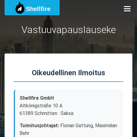
Shellfire
Togg
Vastuuvapauslauseke
Oikeudellinen Ilmoitus
Shellfire GmbH
Altkönigstraße 10 A
61389 Schmitten · Saksa
Toimitusjohtajat:
Florian Gattung, Maximilian
Behr