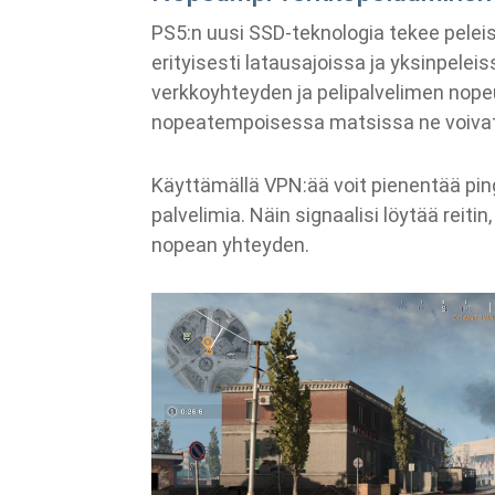
PS5:n uusi SSD-teknologia tekee pele
erityisesti latausajoissa ja yksinpelei
verkkoyhteyden ja pelipalvelimen nopeu
nopeatempoisessa matsissa ne voivat 
Käyttämällä VPN:ää voit pienentää ping
palvelimia. Näin signaalisi löytää reit
nopean yhteyden.