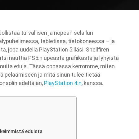
llistaa turvallisen ja nopean selailun
i älypuhelimessa, tabletissa, tietokoneessa – ja
, jopa uudella PlayStation 5:lläsi. Shellfiren
aitsi nauttia PS5:n upeasta grafiikasta ja lyhyistä
muita etuja. Tässä oppaassa kerromme, miten
ää pelaamiseen ja mitä sinun tulee tietää
nsolin edeltäjän,
PlayStation 4:n
, kanssa.
rkeimmistä eduista