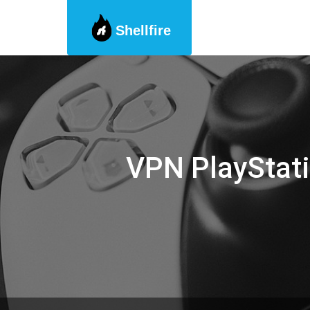
Shellfire
Skip
to
content
VPN PlayStati