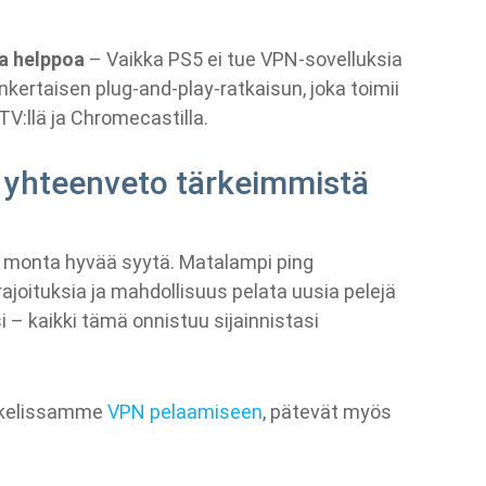
a helppoa
– Vaikka PS5 ei tue VPN-sovelluksia
inkertaisen plug-and-play-ratkaisun, joka toimii
TV:llä ja Chromecastilla.
– yhteenveto tärkeimmistä
n monta hyvää syytä. Matalampi ping
joituksia ja mahdollisuus pelata uusia pelejä
 – kaikki tämä onnistuu sijainnistasi
tikkelissamme
VPN pelaamiseen
, pätevät myös