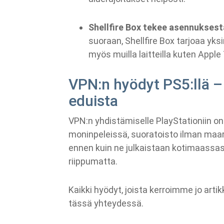
Shellfire Box tekee asennuksest
suoraan, Shellfire Box tarjoaa yks
myös muilla laitteilla kuten Apple 
VPN:n hyödyt PS5:llä 
eduista
VPN:n yhdistämiselle PlayStationiin o
moninpeleissä, suoratoisto ilman maara
ennen kuin ne julkaistaan kotimaassasi
riippumatta.
Kaikki hyödyt, joista kerroimme jo ar
tässä yhteydessä.