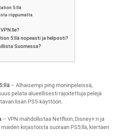
tion 5:llä
ista riippumatta
 VPN:lle?
on 5:llä nopeasti ja helposti?
aillista Suomessa?
:llä
– Alhaisempi ping moninpeleissä,
s pelata alueellisesti rajoitettuja pelejä
tavan lisän PS5-käyttöön.
a
– VPN mahdollistaa Netflixin, Disney+:n ja
maiden kirjastoista suoraan PS5:llä, kiertäen