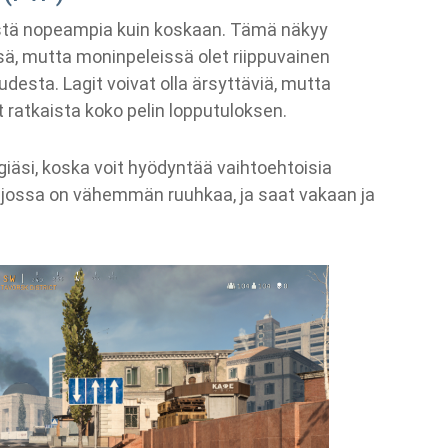
istä nopeampia kuin koskaan. Tämä näkyy
ssä, mutta moninpeleissä olet riippuvainen
desta. Lagit voivat olla ärsyttäviä, mutta
ratkaista koko pelin lopputuloksen.
iäsi, koska voit hyödyntää vaihtoehtoisia
in, jossa on vähemmän ruuhkaa, ja saat vakaan ja