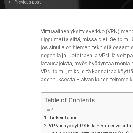
Previous post
Virtuaalinen yksityisverkko (VPN) mahdo
riippumatta siitä, missä olet. Se toimi
jos sinulla on hieman teknistä osaamista
nopealla ja luotettavalla VPN:llä voit p
latausajoista, myös hyödyntää monia 
VPN toimii, miksi sitä kannattaa käytt
asennuksesta – aivan kuten teimme ko
Table of Contents
Tärkeintä on…
VPN:n hyödyt PS5:llä – yhteenveto tä