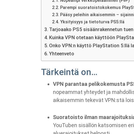
Nopeampi verkkopelaaminen (PvP)
Parempi suoratoistokokemus PlaySta
Pääsy peleihin aikaisemmin – sijainn
Yksityisyys ja tietoturva PS5:llä
Tarjoaako PS5 sisäänrakennetun tuen
Kuinka VPN otetaan käyttöön PlayStati
Onko VPN:n käyttö PlayStation 5:llä l
Yhteenveto
Tärkeintä on…
VPN parantaa pelikokemusta PS5
nopeammat yhteydet ja mahdollisuu
aikaisemmin tekevät VPN:stä lois
Suoratoisto ilman maarajoituksi
YouTuben sisällön katsomisen eri 
aluerajoitukset helposti.