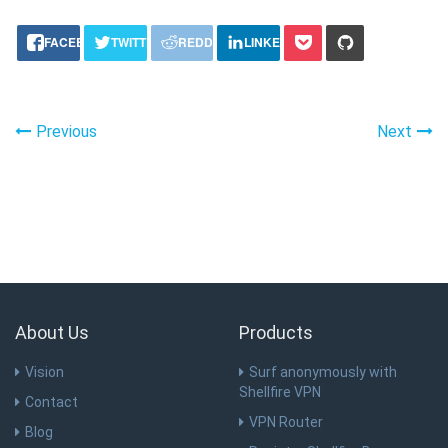
share this:
FACEBOOK
TWITTER
REDDIT
LINKEDIN
Previous
Next
About Us
Products
Vision
Surf anonymously with
Shellfire VPN
Contact
VPN Router
Blog