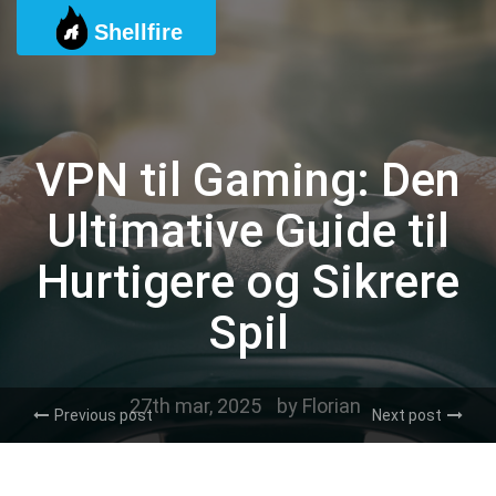
Skip
Shellfire
to
content
VPN til Gaming: Den
Ultimative Guide til
Hurtigere og Sikrere
Spil
27th mar, 2025
by
Florian
Previous post
Next post