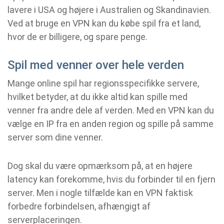
lavere i USA og højere i Australien og Skandinavien.
Ved at bruge en VPN kan du købe spil fra et land,
hvor de er billigere, og spare penge.
Spil med venner over hele verden
Mange online spil har regionsspecifikke servere,
hvilket betyder, at du ikke altid kan spille med
venner fra andre dele af verden. Med en VPN kan du
vælge en IP fra en anden region og spille på samme
server som dine venner.
Dog skal du være opmærksom på, at en højere
latency kan forekomme, hvis du forbinder til en fjern
server. Men i nogle tilfælde kan en VPN faktisk
forbedre forbindelsen, afhængigt af
serverplaceringen.