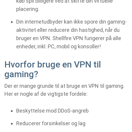
køb spil billigere ved at skifte din virtuelle
placering.
Din internetudbyder kan ikke spore din gaming-
aktivitet eller reducere din hastighed, når du
bruger en VPN. Shellfire VPN fungerer på alle
enheder, inkl. PC, mobil og konsoller!
Hvorfor bruge en VPN til
gaming?
Der er mange grunde til at bruge en VPN til gaming.
Her er nogle af de vigtigste fordele:
Beskyttelse mod DDoS-angreb
Reducerer forsinkelser og lag