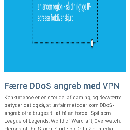
Færre DDoS-angreb med VPN
Konkurrence er en stor del af gaming, og desværre
betyder det også, at unfair metoder som DDoS-
angreb ofte bruges til at få en fordel. Spil som
League of Legends, World of Warcraft, Overwatch,
Heroes of the Storm, Smite og Dota 2 er særligt