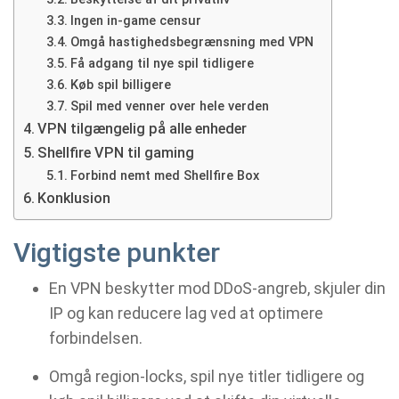
Ingen in-game censur
Omgå hastighedsbegrænsning med VPN
Få adgang til nye spil tidligere
Køb spil billigere
Spil med venner over hele verden
VPN tilgængelig på alle enheder
Shellfire VPN til gaming
Forbind nemt med Shellfire Box
Konklusion
Vigtigste punkter
En VPN beskytter mod DDoS-angreb, skjuler din
IP og kan reducere lag ved at optimere
forbindelsen.
Omgå region-locks, spil nye titler tidligere og