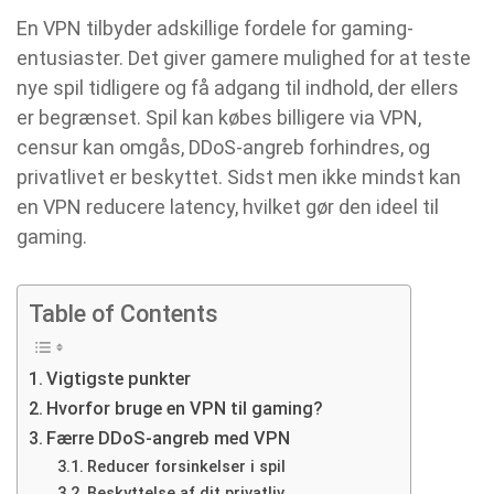
En VPN tilbyder adskillige fordele for gaming-
entusiaster. Det giver gamere mulighed for at teste
nye spil tidligere og få adgang til indhold, der ellers
er begrænset. Spil kan købes billigere via VPN,
censur kan omgås, DDoS-angreb forhindres, og
privatlivet er beskyttet. Sidst men ikke mindst kan
en VPN reducere latency, hvilket gør den ideel til
gaming.
Table of Contents
Vigtigste punkter
Hvorfor bruge en VPN til gaming?
Færre DDoS-angreb med VPN
Reducer forsinkelser i spil
Beskyttelse af dit privatliv